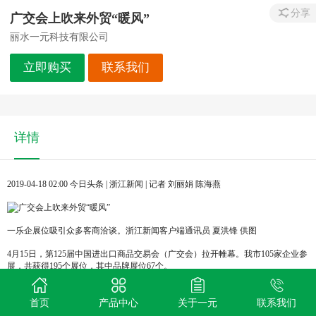
分享
广交会上吹来外贸“暖风”
丽水一元科技有限公司
立即购买
联系我们
详情
2019-04-18 02:00 今日头条 | 浙江新闻 | 记者 刘丽娟 陈海燕
一乐企展位吸引众多客商洽谈。浙江新闻客户端通讯员 夏洪锋 供图
4月15日，第125届中国进出口商品交易会（广交会）拉开帷幕。我市105家企业参
展，共获得195个展位，其中品牌展位67个。
“从参展企业数量来看，今年参展乐企与上几届不相上下，企业参展热情高。”市
商务局工作人员介绍，广交会是我市外贸企业接单的一个重要渠道，也是企业与
首页
产品中心
关于一元
联系我们
客户沟通交流的一个良好平台。